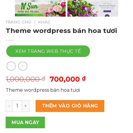
TRANG CHỦ
/
KHÁC
Theme wordpress bán hoa tươi
XEM TRANG WEB THỰC TẾ
Giá
Giá
1,000,000
700,000
₫
₫
gốc
hiện
Theme wordpress bán hoa tươi
là:
tại
1,000,000 ₫.
là:
Theme wordpress bán hoa tươi số lượng
THÊM VÀO GIỎ HÀNG
700,000 ₫.
MUA NGAY