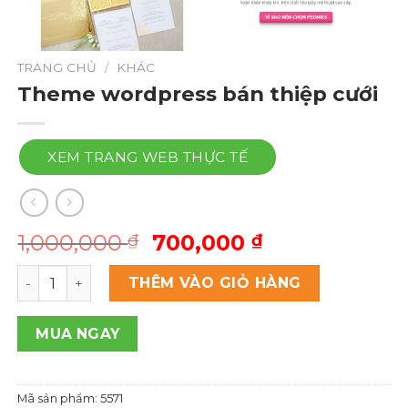
TRANG CHỦ
/
KHÁC
Theme wordpress bán thiệp cưới
XEM TRANG WEB THỰC TẾ
Giá
Giá
1,000,000
700,000
₫
₫
gốc
hiện
Theme wordpress bán thiệp cưới số lượng
là:
tại
THÊM VÀO GIỎ HÀNG
1,000,000 ₫.
là:
700,000 ₫.
MUA NGAY
Mã sản phẩm:
5571