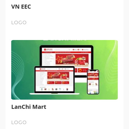
VN EEC
LOGO
LanChi Mart
LOGO