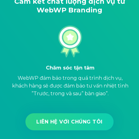
Cam kết chất lượng dịch vụ từ
WebWP Branding
Chăm sóc tận tâm
WebWP đảm bảo trong quá trình dịch vụ,
g
khách hàng sẽ được đảm bảo tư vấn nhiệt tình
c
”Trước, trong và sau” bàn giao”.
LIÊN HỆ VỚI CHÚNG TÔI