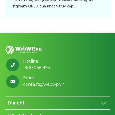
nghiệm UI/UX của khách truy cập,…
Hotline
1900.068.895
Email
contact@webwp.vn
Địa chỉ