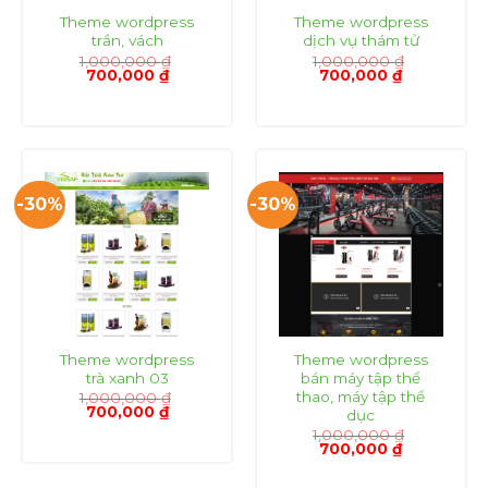
Theme wordpress
Theme wordpress
trần, vách
dịch vụ thám tử
1,000,000
₫
1,000,000
₫
Giá
Giá
Giá
Giá
700,000
₫
700,000
₫
gốc
hiện
gốc
hiện
là:
tại
là:
tại
1,000,000 ₫.
là:
1,000,000 ₫.
là:
700,000 ₫.
700,000 ₫.
-30%
-30%
Theme wordpress
Theme wordpress
trà xanh 03
bán máy tập thể
thao, máy tập thể
1,000,000
₫
Giá
Giá
700,000
₫
dục
gốc
hiện
1,000,000
₫
là:
tại
Giá
Giá
700,000
₫
1,000,000 ₫.
là:
gốc
hiện
700,000 ₫.
là:
tại