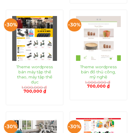
1,000,000 ₫.
là:
700,000 ₫.
-30%
-30%
Theme wordpress
Theme wordpress
bán máy tập thể
bán đồ thủ công,
thao, máy tập thể
mỹ nghệ
dục
1,000,000
₫
Giá
Giá
700,000
₫
1,000,000
₫
gốc
hiện
Giá
Giá
700,000
₫
là:
tại
gốc
hiện
1,000,000 ₫.
là:
là:
tại
700,000 ₫.
1,000,000 ₫.
là:
700,000 ₫.
-30%
-30%