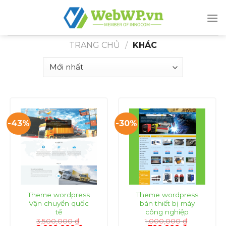
Skip
to
content
TRANG CHỦ
/
KHÁC
-43%
-30%
Theme wordpress
Theme wordpress
Vận chuyển quốc
bán thiết bị máy
tế
công nghiệp
3,500,000
₫
1,000,000
₫