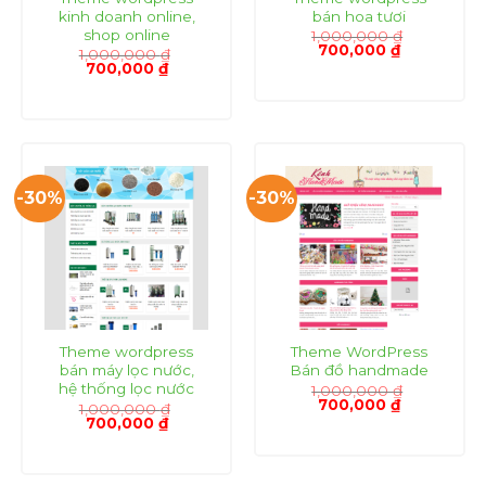
kinh doanh online,
bán hoa tươi
shop online
1,000,000
₫
Giá
Giá
700,000
₫
1,000,000
₫
gốc
hiện
Giá
Giá
700,000
₫
là:
tại
gốc
hiện
1,000,000 ₫.
là:
là:
tại
700,000 ₫.
1,000,000 ₫.
là:
700,000 ₫.
-30%
-30%
Theme wordpress
Theme WordPress
bán máy lọc nước,
Bán đồ handmade
hệ thống lọc nước
1,000,000
₫
Giá
Giá
700,000
₫
1,000,000
₫
gốc
hiện
Giá
Giá
700,000
₫
là:
tại
gốc
hiện
1,000,000 ₫.
là:
là:
tại
700,000 ₫.
1,000,000 ₫.
là:
700,000 ₫.