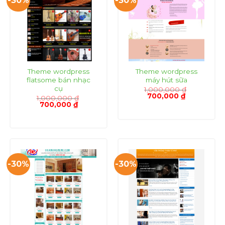
-30%
-30%
Theme wordpress
Theme wordpress
flatsome bán nhạc
máy hút sữa
cụ
1,000,000
₫
Giá
Giá
700,000
₫
1,000,000
₫
gốc
hiện
Giá
Giá
700,000
₫
là:
tại
gốc
hiện
1,000,000 ₫.
là:
là:
tại
700,000 ₫.
1,000,000 ₫.
là:
700,000 ₫.
-30%
-30%