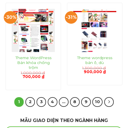
-30%
-31%
Theme WordPress
Theme wordpress
Bán khóa chống
bán ô, dù
trộm
1,300,000
₫
Giá
Giá
900,000
₫
1,000,000
₫
gốc
hiện
Giá
Giá
700,000
₫
là:
tại
gốc
hiện
1,300,000 ₫.
là:
là:
tại
900,000 ₫.
1,000,000 ₫.
là:
700,000 ₫.
1
2
3
4
…
8
9
10
MẪU GIAO DIỆN THEO NGÀNH HÀNG