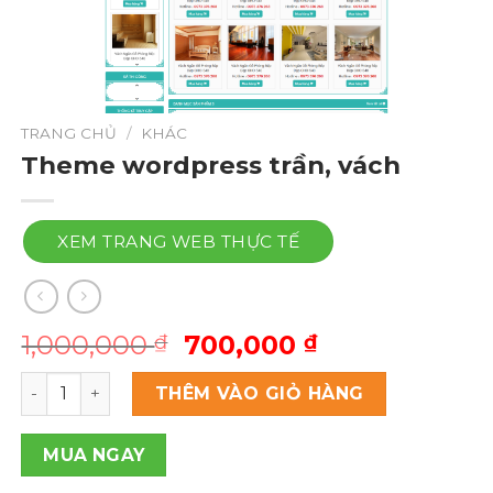
TRANG CHỦ
/
KHÁC
Theme wordpress trần, vách
XEM TRANG WEB THỰC TẾ
Giá
Giá
1,000,000
700,000
₫
₫
gốc
hiện
Theme wordpress trần, vách số lượng
là:
tại
THÊM VÀO GIỎ HÀNG
1,000,000 ₫.
là:
700,000 ₫.
MUA NGAY