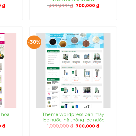
Giá
Giá
Giá
0
₫
1,000,000
₫
700,000
₫
hiện
gốc
hiện
tại
là:
tại
0 ₫.
là:
1,000,000 ₫.
là:
700,000 ₫.
700,000 ₫.
-30%
 hoa
Theme wordpress bán máy
lọc nước, hệ thống lọc nước
Giá
Giá
Giá
0
₫
1,000,000
₫
700,000
₫
hiện
gốc
hiện
tại
là:
tại