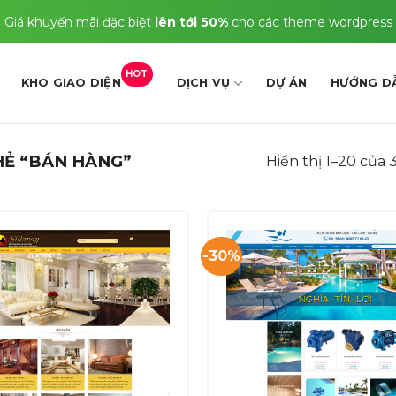
Giá khuyến mãi đặc biệt
lên tới 50%
cho các theme wordpress
HOT
KHO GIAO DIỆN
DỊCH VỤ
DỰ ÁN
HƯỚNG D
Ẻ “BÁN HÀNG”
Hiển thị 1–20 của 
-30%