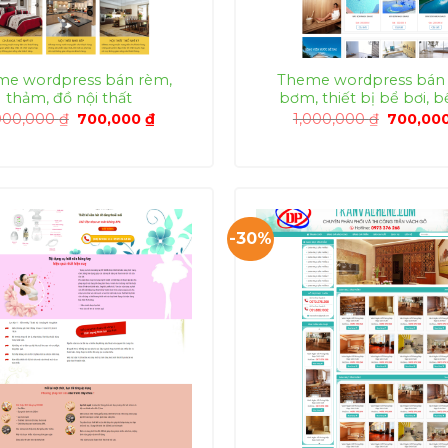
me wordpress bán rèm,
Theme wordpress bán
thảm, đồ nội thất
bơm, thiết bị bể bơi, b
Giá
Giá
Giá
000,000
₫
700,000
₫
1,000,000
₫
700,00
gốc
hiện
gốc
là:
tại
là:
1,000,000 ₫.
là:
1,000,00
700,000 ₫.
-30%