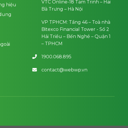
VTC Online-18 Tam Trinh – Hai
ng hiệu
Bà Trưng – Hà Nội
 dung
VP TPHCM: Tầng 46 – Toà nhà
Bitexco Financial Tower - Số 2
Hải Triều – Bến Nghé – Quận 1
– TPHCM
goài
1900.068.895
contact@webwp.vn