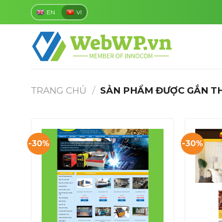
Skip
EN
VI
to
content
TRANG CHỦ
/
SẢN PHẨM ĐƯỢC GẮN TH
-30%
-30%