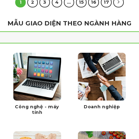
1
2
3
4
…
15
16
17
MẪU GIAO DIỆN THEO NGÀNH HÀNG
Công nghệ - máy
Doanh nghiệp
tính