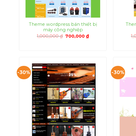
Theme wordpress bán thiết bị
The
máy công nghiệp
Giá
Giá
1,000,000
₫
700,000
₫
1,
gốc
hiện
là:
tại
1,000,000 ₫.
là:
700,000 ₫.
-30%
-30%