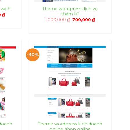
Theme wordpress dịch vụ
 vách
thám tử
Giá
0
₫
hiện
Giá
Giá
1,000,000
₫
700,000
₫
tại
gốc
hiện
0 ₫.
là:
là:
tại
700,000 ₫.
1,000,000 ₫.
là:
700,000 ₫.
-30%
doanh
Theme wordpress kinh doanh
e
online, shop online