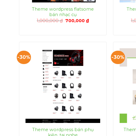
Theme wordpress flatsome
The
bán nhạc cụ
Giá
Giá
1,000,000
₫
700,000
₫
1,
gốc
hiện
là:
tại
1,000,000 ₫.
là:
700,000 ₫.
-30%
-30%
Theme wordpress bán phụ
Them
kiện, tai nghe