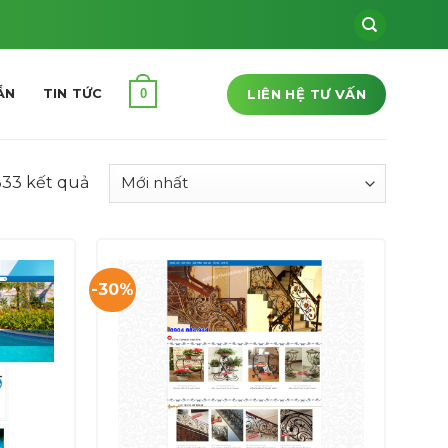
LIÊN HỆ TƯ VẤN
0
ẪN
TIN TỨC
333 kết quả
-30%