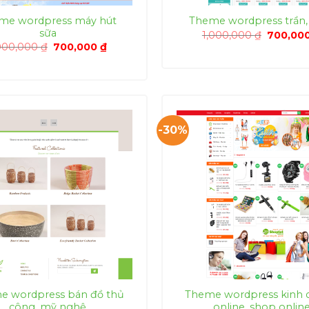
me wordpress máy hút
Theme wordpress trần,
sữa
Giá
1,000,000
₫
700,00
gốc
Giá
Giá
000,000
₫
700,000
₫
là:
gốc
hiện
1,000,00
là:
tại
1,000,000 ₫.
là:
700,000 ₫.
-30%
e wordpress bán đồ thủ
Theme wordpress kinh 
công, mỹ nghệ
online, shop onlin