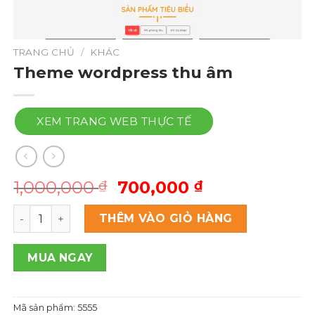
TRANG CHỦ
/
KHÁC
Theme wordpress thu âm
XEM TRANG WEB THỰC TẾ
Giá
Giá
1,000,000
700,000
₫
₫
gốc
hiện
Theme wordpress thu âm số lượng
là:
tại
THÊM VÀO GIỎ HÀNG
1,000,000 ₫.
là:
700,000 ₫.
MUA NGAY
Mã sản phẩm:
5555