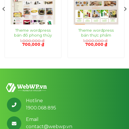
Theme wordpress
Theme wordpress
bán đồ phong thủy
bán thực phẩm
1,000,000
₫
1,000,000
₫
Giá
Giá
Giá
Giá
700,000
₫
700,000
₫
gốc
hiện
gốc
hiện
là:
tại
là:
tại
1,000,000 ₫.
là:
1,000,000 ₫.
là:
₫.
700,000 ₫.
700,000 ₫.
Hotline
1900.068.895
Email
contact@webwp.vn