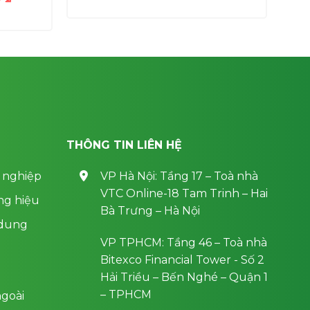
là:
tại
hiện
1,000,000 ₫.
là:
tại
700,000 ₫.
0 ₫.
là:
700,000 ₫.
THÔNG TIN LIÊN HỆ
 nghiệp
VP Hà Nội: Tầng 17 – Toà nhà
VTC Online-18 Tam Trinh – Hai
ng hiệu
Bà Trưng – Hà Nội
 dung
VP TPHCM: Tầng 46 – Toà nhà
Bitexco Financial Tower - Số 2
Hải Triều – Bến Nghé – Quận 1
– TPHCM
goài