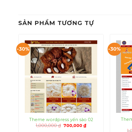
SẢN PHẨM TƯƠNG TỰ
-30%
-30%
ắc
Them
Theme wordpress yến sào 02
Giá
Giá
1,000,000
₫
700,000
₫
gốc
hiện
á
1,