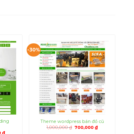
-30%
ding
Theme wordpress bán đồ cũ
Giá
Giá
1,000,000
₫
700,000
₫
gốc
hiện
Giá
0
₫