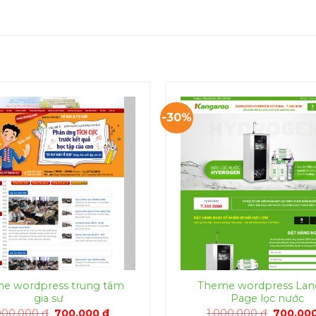
-30%
e wordpress trung tâm
Theme wordpress Lan
gia sư
Page lọc nước
Giá
Giá
Giá
000,000
₫
700,000
₫
1,000,000
₫
700,00