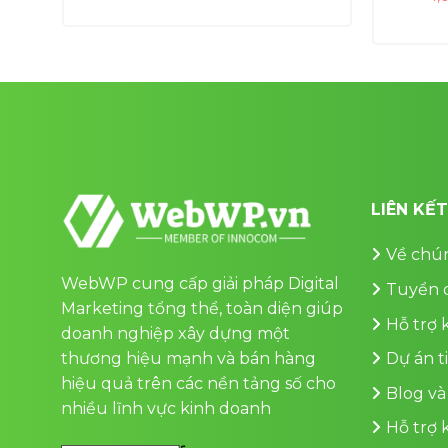
là:
tại
ện
1,000,000 ₫.
là:
700,000 ₫.
0,000 ₫.
LIÊN KẾ
Về chún
WebWP cung cấp giải pháp Digital
Tuyển 
Marketing tổng thể, toàn diện giúp
Hỗ trợ
doanh nghiệp xây dựng một
thương hiệu mạnh và bán hàng
Dự án t
hiệu quả trên các nền tảng số cho
Blog và
nhiều lĩnh vực kinh doanh
Hỗ trợ