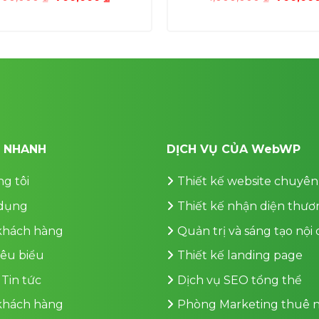
gốc
hiện
gốc
là:
tại
là:
1,000,000 ₫.
là:
1,000,00
700,000 ₫.
T NHANH
DỊCH VỤ CỦA WebWP
g tôi
Thiết kế website chuyên
dụng
Thiết kế nhận diện thươ
 khách hàng
Quản trị và sáng tạo nội
iêu biểu
Thiết kế landing page
 Tin tức
Dịch vụ SEO tổng thể
 khách hàng
Phòng Marketing thuê n