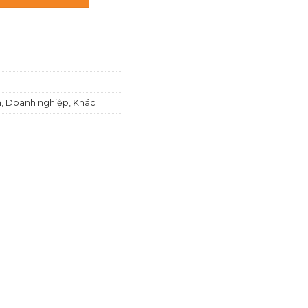
0,000 ₫.
là:
700,000 ₫.
h
,
Doanh nghiệp
,
Khác