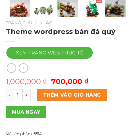
TRANG CHỦ
/
KHÁC
Theme wordpress bán đá quý
XEM TRANG WEB THỰC TẾ
Giá
Giá
1,000,000
700,000
₫
₫
gốc
hiện
Theme wordpress bán đá quý số lượng
là:
tại
THÊM VÀO GIỎ HÀNG
1,000,000 ₫.
là:
700,000 ₫.
MUA NGAY
Mã sản phẩm:
5514