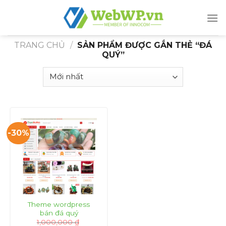
Skip
to
content
TRANG CHỦ
/
SẢN PHẨM ĐƯỢC GẮN THẺ “ĐÁ
QUÝ”
-30%
Theme wordpress
bán đá quý
1,000,000
₫