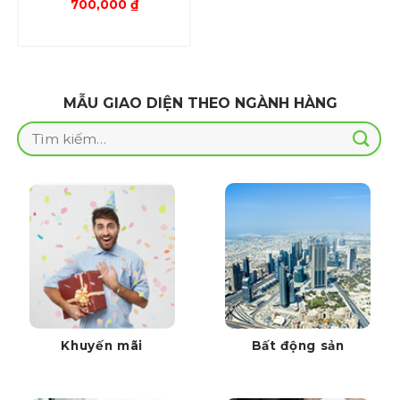
Giá
Giá
700,000
₫
gốc
hiện
là:
tại
1,000,000 ₫.
là:
700,000 ₫.
MẪU GIAO DIỆN THEO NGÀNH HÀNG
Tìm
kiếm:
Khuyến mãi
Bất động sản