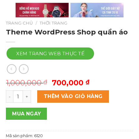
TRANG CHỦ
/
THỜI TRANG
Theme WordPress Shop quần áo
XEM TRANG WEB THỰC TẾ
Giá
Giá
1,000,000
700,000
₫
₫
gốc
hiện
Theme Wordpress Shop quần áo số lượng
là:
tại
THÊM VÀO GIỎ HÀNG
1,000,000 ₫.
là:
700,000 ₫.
MUA NGAY
Mã sản phẩm:
6120