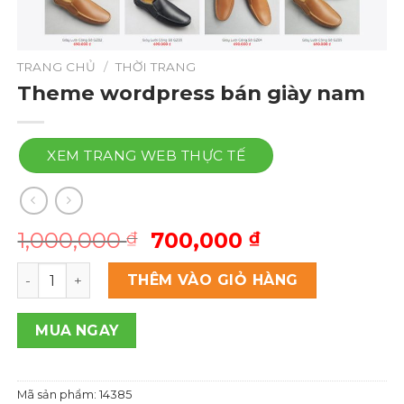
TRANG CHỦ
/
THỜI TRANG
Theme wordpress bán giày nam
XEM TRANG WEB THỰC TẾ
Giá
Giá
1,000,000
700,000
₫
₫
gốc
hiện
Theme wordpress bán giày nam số lượng
là:
tại
THÊM VÀO GIỎ HÀNG
1,000,000 ₫.
là:
700,000 ₫.
MUA NGAY
Mã sản phẩm:
14385