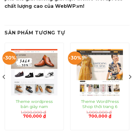
chất lượng cao của WebWP.vn!
SẢN PHẨM TƯƠNG TỰ
-30%
-30%
Theme wordpress
Theme WordPress
bán giày nam
Shop thời trang 6
1,000,000
₫
1,000,000
₫
Giá
Giá
Giá
Giá
700,000
₫
700,000
₫
gốc
hiện
gốc
hiện
là:
tại
là:
tại
1,000,000 ₫.
là:
1,000,000 ₫.
là:
₫.
700,000 ₫.
700,000 ₫.