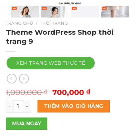
TRANG CHỦ
/
THỜI TRANG
Theme WordPress Shop thời
trang 9
XEM TRANG WEB THỰC TẾ
Giá
Giá
1,000,000
700,000
₫
₫
gốc
hiện
Theme Wordpress Shop thời trang 9 số lượng
là:
tại
THÊM VÀO GIỎ HÀNG
1,000,000 ₫.
là:
700,000 ₫.
MUA NGAY