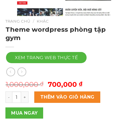
TRANG CHỦ
/
KHÁC
Theme wordpress phòng tập
gym
XEM TRANG WEB THỰC TẾ
Giá
Giá
1,000,000
700,000
₫
₫
gốc
hiện
Theme wordpress phòng tập gym số lượng
là:
tại
THÊM VÀO GIỎ HÀNG
1,000,000 ₫.
là:
700,000 ₫.
MUA NGAY