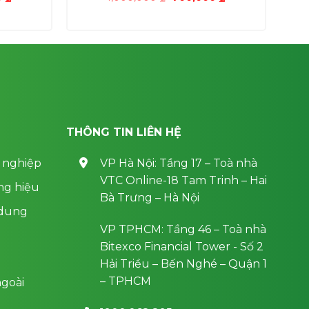
hiện
gốc
hiện
tại
là:
tại
0 ₫.
là:
1,000,000 ₫.
là:
700,000 ₫.
700,000 ₫.
THÔNG TIN LIÊN HỆ
 nghiệp
VP Hà Nội: Tầng 17 – Toà nhà
VTC Online-18 Tam Trinh – Hai
ng hiệu
Bà Trưng – Hà Nội
 dung
VP TPHCM: Tầng 46 – Toà nhà
Bitexco Financial Tower - Số 2
Hải Triều – Bến Nghé – Quận 1
– TPHCM
goài