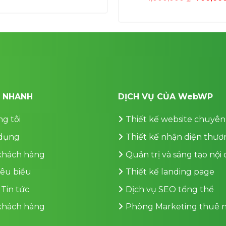
là:
tại
gốc
1,000,000 ₫.
là:
là:
700,000 ₫.
1,000,00
T NHANH
DỊCH VỤ CỦA WebWP
g tôi
Thiết kế website chuyên
dụng
Thiết kế nhận diện thươ
 khách hàng
Quản trị và sáng tạo nội
iêu biểu
Thiết kế landing page
 Tin tức
Dịch vụ SEO tổng thể
 khách hàng
Phòng Marketing thuê n