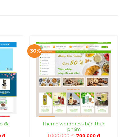
-30%
p đa
Theme wordpress bán thực
phẩm
Giá
Giá
Giá
0
₫
1,000,000
₫
700,000
₫