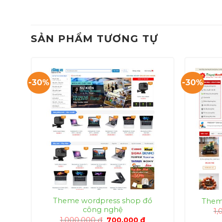
SẢN PHẨM TƯƠNG TỰ
-30%
-30%
Theme wordpress shop đồ
ê
Them
công nghệ
á
1,
ện
Giá
Giá
1,000,000
₫
700,000
₫