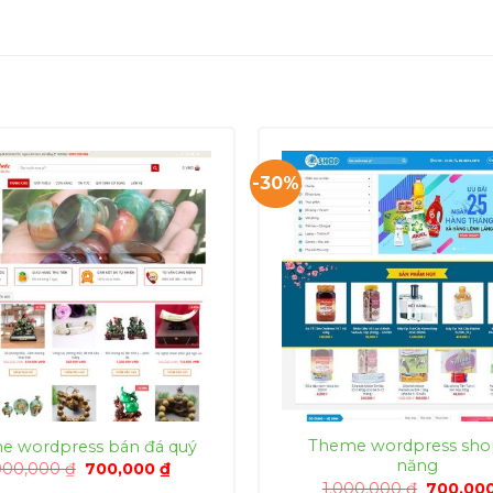
-30%
Theme wordpress sho
e wordpress bán đá quý
năng
Giá
Giá
000,000
₫
700,000
₫
gốc
hiện
Giá
1,000,000
₫
700,00