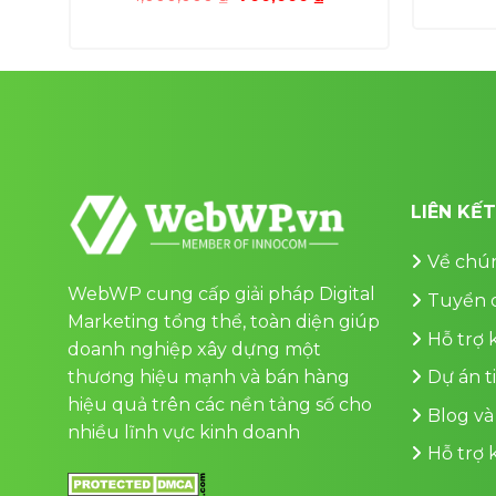
gốc
hiện
là:
tại
0,000 ₫.
1,000,000 ₫.
là:
700,000 ₫.
LIÊN KẾ
Về chún
WebWP cung cấp giải pháp Digital
Tuyển 
Marketing tổng thể, toàn diện giúp
Hỗ trợ
doanh nghiệp xây dựng một
thương hiệu mạnh và bán hàng
Dự án t
hiệu quả trên các nền tảng số cho
Blog và
nhiều lĩnh vực kinh doanh
Hỗ trợ