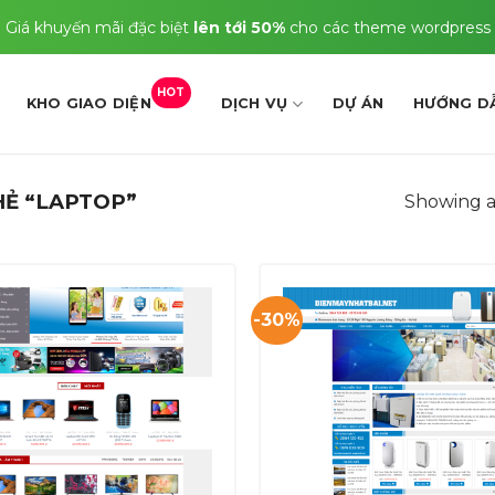
Giá khuyến mãi đặc biệt
lên tới 50%
cho các theme wordpress
HOT
KHO GIAO DIỆN
DỊCH VỤ
DỰ ÁN
HƯỚNG D
Ẻ “LAPTOP”
Showing al
-30%