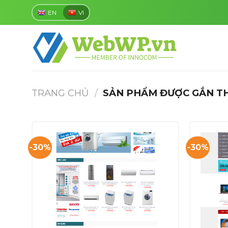
Skip
EN
VI
to
content
TRANG CHỦ
/
SẢN PHẨM ĐƯỢC GẮN TH
-30%
-30%