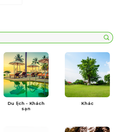
0 ₫.
là:
700,000 ₫.
Du lịch - Khách
Khác
sạn