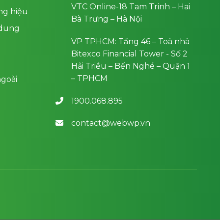
VTC Online-18 Tam Trinh – Hai
ng hiệu
Bà Trưng – Hà Nội
 dung
VP TPHCM: Tầng 46 – Toà nhà
Bitexco Financial Tower - Số 2
Hải Triều – Bến Nghé – Quận 1
– TPHCM
goài
1900.068.895
contact@webwp.vn