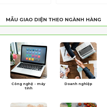
1,000,000 ₫.
là:
1,000,00
700,000 ₫.
MẪU GIAO DIỆN THEO NGÀNH HÀNG
Công nghệ - máy
Doanh nghiệp
tính