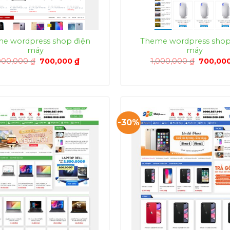
e wordpress shop điện
Theme wordpress shop
máy
máy
Giá
Giá
Giá
000,000
₫
700,000
₫
1,000,000
₫
700,00
gốc
hiện
gốc
là:
tại
là:
1,000,000 ₫.
là:
1,000,00
700,000 ₫.
-30%