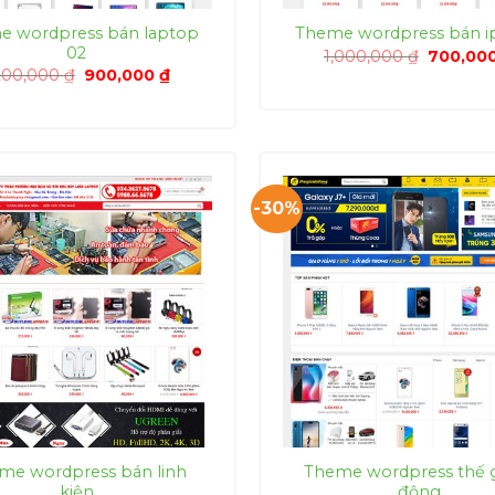
e wordpress bán laptop
Theme wordpress bán 
02
Giá
1,000,000
₫
700,00
gốc
Giá
Giá
,200,000
₫
900,000
₫
là:
gốc
hiện
1,000,00
là:
tại
1,200,000 ₫.
là:
900,000 ₫.
-30%
me wordpress bán linh
Theme wordpress thế gi
kiện
động