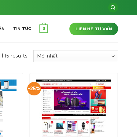
LIÊN HỆ TƯ VẤN
0
ẪN
TIN TỨC
l 15 results
-25%