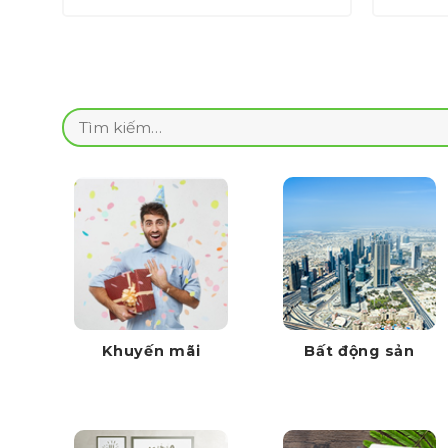
1,000,000 ₫.
là:
700,000 ₫.
Tìm
kiếm:
Khuyến mãi
Bất động sản