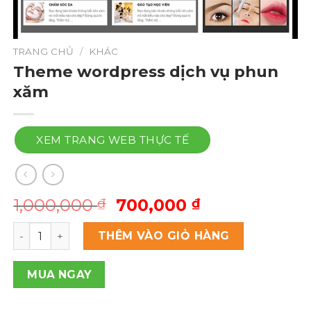
TRANG CHỦ
/
KHÁC
Theme wordpress dịch vụ phun
xăm
XEM TRANG WEB THỰC TẾ
Giá
Giá
1,000,000
700,000
₫
₫
gốc
hiện
Theme wordpress dịch vụ phun xăm số lượng
là:
tại
THÊM VÀO GIỎ HÀNG
1,000,000 ₫.
là:
700,000 ₫.
MUA NGAY