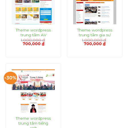
Theme wordpress
Theme wordpress
trung tâm AV
trung tâm gia sư
1,000,000
₫
1,000,000
₫
Giá
Giá
Giá
Giá
700,000
₫
700,000
₫
gốc
hiện
gốc
hiện
là:
tại
là:
tại
1,000,000 ₫.
là:
1,000,000 ₫.
là:
700,000 ₫.
700,000 ₫.
-30%
Theme wordpress
trung tâm tiếng