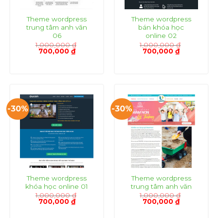
Theme wordpress
Theme wordpress
trung tâm anh văn
bán khóa học
06
online 02
1,000,000
₫
1,000,000
₫
Giá
Giá
Giá
Giá
700,000
₫
700,000
₫
gốc
hiện
gốc
hiện
là:
tại
là:
tại
1,000,000 ₫.
là:
1,000,000 ₫.
là:
700,000 ₫.
700,000 ₫.
-30%
-30%
Theme wordpress
Theme wordpress
khóa học online 01
trung tâm anh văn
1,000,000
₫
1,000,000
₫
Giá
Giá
Giá
Giá
700,000
₫
700,000
₫
gốc
hiện
gốc
hiện
là:
tại
là:
tại