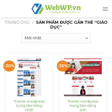
Skip
to
content
TRANG CHỦ
/
SẢN PHẨM ĐƯỢC GẮN THẺ “GIÁO
DỤC”
-30%
-30%
Theme wordpress
Theme wordpress
trung tâm tiếng
trung tâm tiếng
nhật
anh