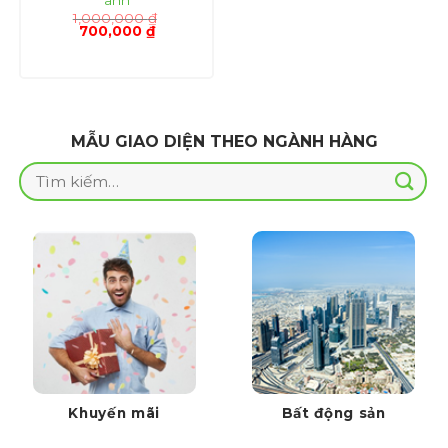
anh
1,000,000
₫
Giá
Giá
700,000
₫
gốc
hiện
là:
tại
1,000,000 ₫.
là:
700,000 ₫.
MẪU GIAO DIỆN THEO NGÀNH HÀNG
Tìm
kiếm:
Khuyến mãi
Bất động sản