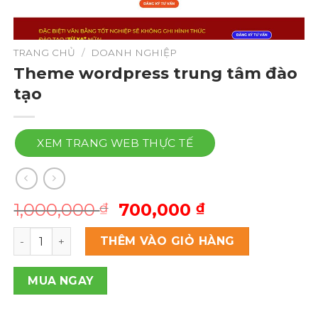
TRANG CHỦ
/
DOANH NGHIỆP
Theme wordpress trung tâm đào
tạo
XEM TRANG WEB THỰC TẾ
Giá
Giá
1,000,000
700,000
₫
₫
gốc
hiện
Theme wordpress trung tâm đào tạo số lượng
là:
tại
THÊM VÀO GIỎ HÀNG
1,000,000 ₫.
là:
700,000 ₫.
MUA NGAY