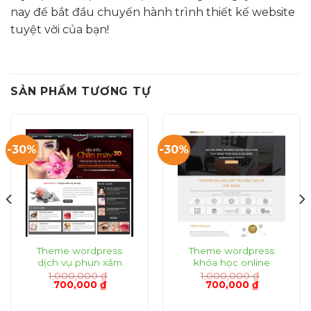
nay để bắt đầu chuyến hành trình thiết kế website
tuyệt vời của bạn!
SẢN PHẨM TƯƠNG TỰ
-30%
-30%
Theme wordpress
Theme wordpress
dịch vụ phun xăm
khóa học online
1,000,000
₫
1,000,000
₫
Giá
Giá
Giá
Giá
700,000
₫
700,000
₫
gốc
hiện
gốc
hiện
là:
tại
là:
tại
1,000,000 ₫.
là:
1,000,000 ₫.
là: