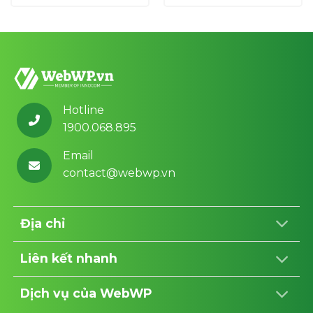
₫.
700,000 ₫.
700,000 ₫.
Hotline
1900.068.895
Email
contact@webwp.vn
Địa chỉ
Liên kết nhanh
Dịch vụ của WebWP