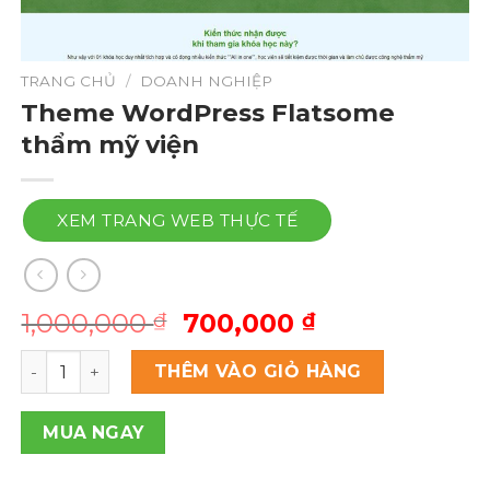
TRANG CHỦ
/
DOANH NGHIỆP
Theme WordPress Flatsome
thẩm mỹ viện
XEM TRANG WEB THỰC TẾ
Giá
Giá
1,000,000
700,000
₫
₫
gốc
hiện
Theme Wordpress Flatsome thẩm mỹ viện số lượng
là:
tại
THÊM VÀO GIỎ HÀNG
1,000,000 ₫.
là:
700,000 ₫.
MUA NGAY