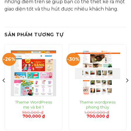
những điểm trên sẽ giúp bạn có thể thiết kế ra một
giao diện tốt và thu hút được nhiều khách hàng.
SẢN PHẨM TƯƠNG TỰ
-26%
-30%
Theme WordPress
Theme wordpress
mẹ và bé 1
phong thủy
950,000
₫
1,000,000
₫
Giá
Giá
Giá
Giá
700,000
₫
700,000
₫
gốc
hiện
gốc
hiện
là:
tại
là:
tại
950,000 ₫.
là:
1,000,000 ₫.
là: