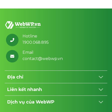
700,000 ₫.
700,000 ₫.
₫.
Hotline
1900.068.895
Email
contact@webwp.vn
Địa chỉ
Liên kết nhanh
Dịch vụ của WebWP