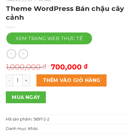
Theme WordPress Bán chậu cây
cảnh
XEM TRANG WEB THỰC TẾ
Giá
Giá
1,000,000
700,000
₫
₫
gốc
hiện
Theme Wordpress Bán chậu cây cảnh số lượng
là:
tại
THÊM VÀO GIỎ HÀNG
1,000,000 ₫.
là:
700,000 ₫.
MUA NGAY
Mã sản phẩm:
5697-2-2
Danh mục:
Khác