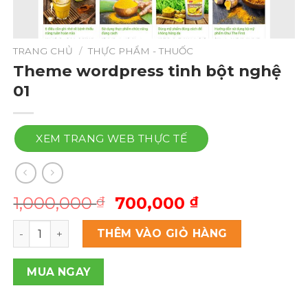
TRANG CHỦ
/
THỰC PHẨM - THUỐC
Theme wordpress tinh bột nghệ
01
XEM TRANG WEB THỰC TẾ
Giá
Giá
1,000,000
700,000
₫
₫
gốc
hiện
Theme wordpress tinh bột nghệ 01 số lượng
là:
tại
THÊM VÀO GIỎ HÀNG
1,000,000 ₫.
là:
700,000 ₫.
MUA NGAY