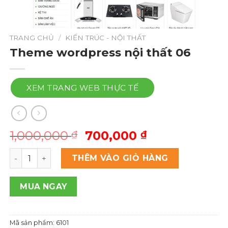
TRANG CHỦ
/
KIẾN TRÚC - NỘI THẤT
Theme wordpress nội thất 06
XEM TRANG WEB THỰC TẾ
Giá
Giá
1,000,000
700,000
₫
₫
gốc
hiện
Theme wordpress nội thất 06 số lượng
là:
tại
THÊM VÀO GIỎ HÀNG
1,000,000 ₫.
là:
700,000 ₫.
MUA NGAY
Mã sản phẩm:
6101