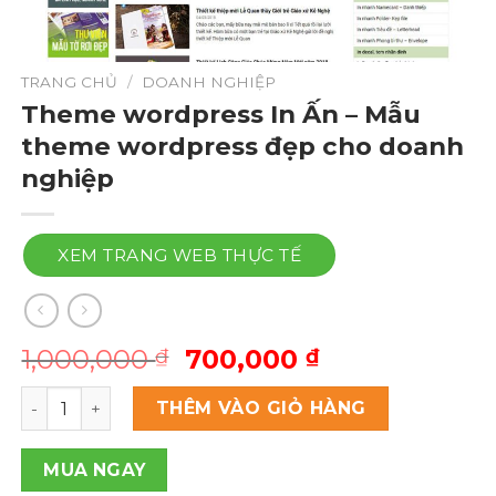
TRANG CHỦ
/
DOANH NGHIỆP
Theme wordpress In Ấn – Mẫu
theme wordpress đẹp cho doanh
nghiệp
XEM TRANG WEB THỰC TẾ
Giá
Giá
1,000,000
700,000
₫
₫
gốc
hiện
Theme wordpress In Ấn - Mẫu theme wordpress đẹp ch
là:
tại
THÊM VÀO GIỎ HÀNG
1,000,000 ₫.
là:
700,000 ₫.
MUA NGAY