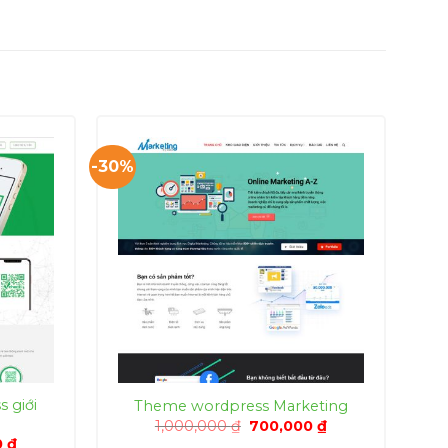
-30%
 giới
Theme wordpress Marketing
Giá
Giá
1,000,000
₫
700,000
₫
gốc
hiện
Giá
0
₫