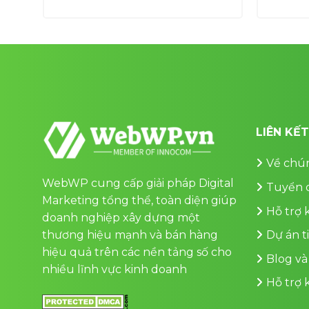
là:
tại
ện
1,000,000 ₫.
là:
700,000 ₫.
0,000 ₫.
LIÊN KẾ
Về chún
WebWP cung cấp giải pháp Digital
Tuyển 
Marketing tổng thể, toàn diện giúp
Hỗ trợ
doanh nghiệp xây dựng một
thương hiệu mạnh và bán hàng
Dự án t
hiệu quả trên các nền tảng số cho
Blog và
nhiều lĩnh vực kinh doanh
Hỗ trợ