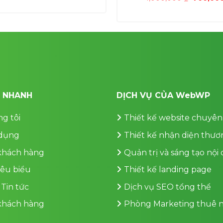
là:
tại
gốc
1,000,000 ₫.
là:
là:
700,000 ₫.
1,000,00
T NHANH
DỊCH VỤ CỦA WebWP
g tôi
Thiết kế website chuyên
dụng
Thiết kế nhận diện thươ
 khách hàng
Quản trị và sáng tạo nội
iêu biểu
Thiết kế landing page
 Tin tức
Dịch vụ SEO tổng thể
 khách hàng
Phòng Marketing thuê n