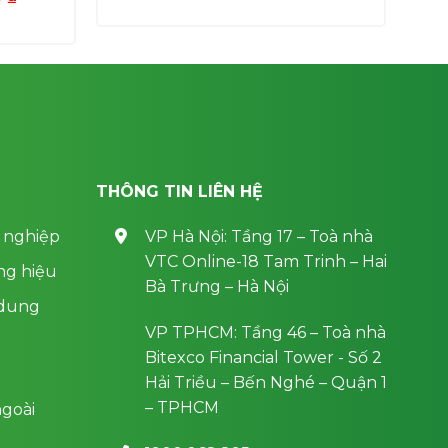
là:
tại
hiện
1,000,000 ₫.
là:
tại
700,000 ₫.
0 ₫.
là:
700,000 ₫.
THÔNG TIN LIÊN HỆ
 nghiệp
VP Hà Nội: Tầng 17 – Toà nhà
VTC Online-18 Tam Trinh – Hai
ng hiệu
Bà Trưng – Hà Nội
 dung
VP TPHCM: Tầng 46 – Toà nhà
Bitexco Financial Tower - Số 2
Hải Triều – Bến Nghé – Quận 1
– TPHCM
goài