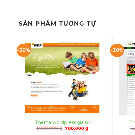
SẢN PHẨM TƯƠNG TỰ
-30%
-30%
Theme wordpress gia sư
Th
Giá
Giá
1,000,000
₫
700,000
₫
1,
gốc
hiện
á