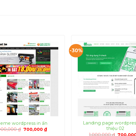
-30%
Landing page wordpress
eme wordpress in ấn
thiệu 02
Giá
Giá
000,000
₫
700,000
₫
gốc
hiện
Giá
1,000,000
₫
700,00