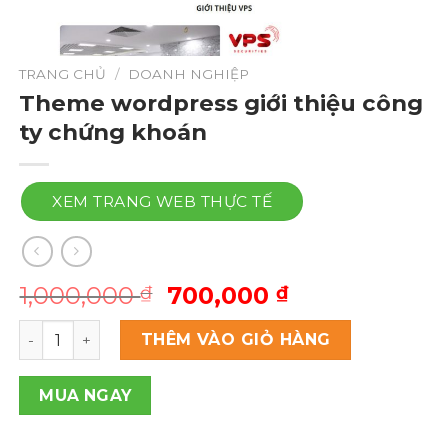
TRANG CHỦ
/
DOANH NGHIỆP
Theme wordpress giới thiệu công
ty chứng khoán
XEM TRANG WEB THỰC TẾ
Giá
Giá
1,000,000
700,000
₫
₫
gốc
hiện
Theme wordpress giới thiệu công ty chứng khoán số l
là:
tại
THÊM VÀO GIỎ HÀNG
1,000,000 ₫.
là:
700,000 ₫.
MUA NGAY