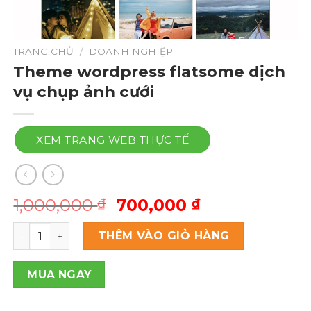
TRANG CHỦ
/
DOANH NGHIỆP
Theme wordpress flatsome dịch
vụ chụp ảnh cưới
XEM TRANG WEB THỰC TẾ
Giá
Giá
1,000,000
700,000
₫
₫
gốc
hiện
Theme wordpress flatsome dịch vụ chụp ảnh cưới số l
là:
tại
THÊM VÀO GIỎ HÀNG
1,000,000 ₫.
là:
700,000 ₫.
MUA NGAY