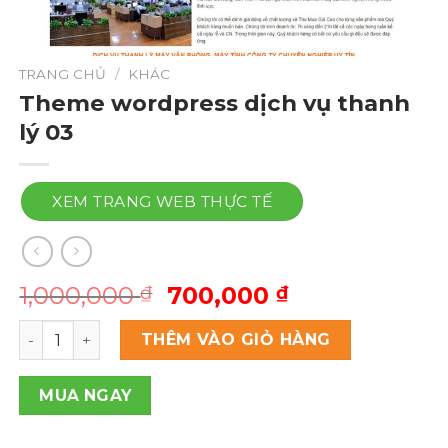
TRANG CHỦ
/
KHÁC
Theme wordpress dịch vụ thanh
lý 03
XEM TRANG WEB THỰC TẾ
Giá
Giá
1,000,000
700,000
₫
₫
gốc
hiện
Theme wordpress dịch vụ thanh lý 03 số lượng
là:
tại
THÊM VÀO GIỎ HÀNG
1,000,000 ₫.
là:
700,000 ₫.
MUA NGAY