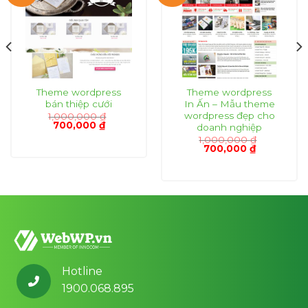
Theme wordpress
Theme wordpress
bán thiệp cưới
In Ấn – Mẫu theme
wordpress đẹp cho
1,000,000
₫
Giá
Giá
700,000
₫
doanh nghiệp
gốc
hiện
1,000,000
₫
là:
tại
Giá
Giá
700,000
₫
1,000,000 ₫.
là:
gốc
hiện
₫.
700,000 ₫.
là:
tại
1,000,000 ₫.
là:
700,000 ₫.
Hotline
1900.068.895