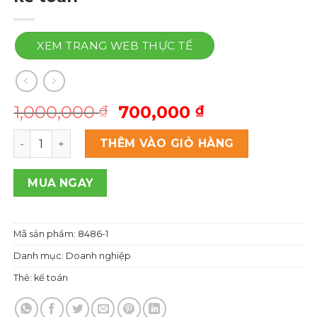
XEM TRANG WEB THỰC TẾ
Giá
Giá
1,000,000
700,000
₫
₫
gốc
hiện
Theme wordpress công ty dịch vụ kế toán số lượng
là:
tại
THÊM VÀO GIỎ HÀNG
1,000,000 ₫.
là:
700,000 ₫.
MUA NGAY
Mã sản phẩm:
8486-1
Danh mục:
Doanh nghiệp
Thẻ:
kế toán