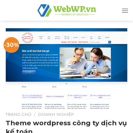
Skip
to
content
-30%
TRANG CHỦ
/
DOANH NGHIỆP
Theme wordpress công ty dịch vụ
kế toán