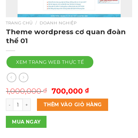
TRANG CHỦ
/
DOANH NGHIỆP
Theme wordpress cơ quan đoàn
thể 01
XEM TRANG WEB THỰC TẾ
Giá
Giá
1,000,000
700,000
₫
₫
gốc
hiện
Theme wordpress cơ quan đoàn thể 01 số lượng
là:
tại
THÊM VÀO GIỎ HÀNG
1,000,000 ₫.
là:
700,000 ₫.
MUA NGAY