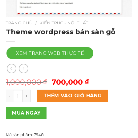
TRANG CHỦ
/
KIẾN TRÚC - NỘI THẤT
Theme wordpress bán sàn gỗ
XEM TRANG WEB THỰC TẾ
Giá
Giá
1,000,000
700,000
₫
₫
gốc
hiện
Theme wordpress bán sàn gỗ số lượng
là:
tại
THÊM VÀO GIỎ HÀNG
1,000,000 ₫.
là:
700,000 ₫.
MUA NGAY
Mã sản phẩm:
7948