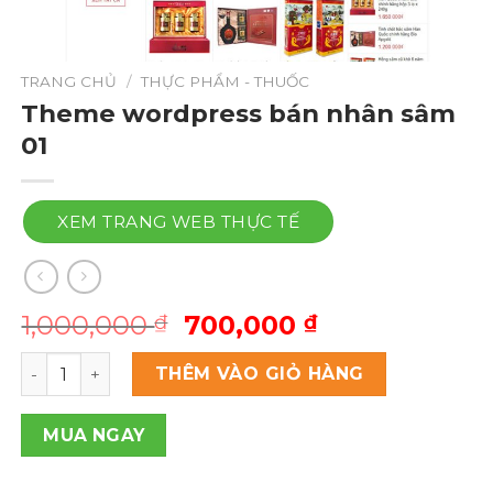
TRANG CHỦ
/
THỰC PHẨM - THUỐC
Theme wordpress bán nhân sâm
01
XEM TRANG WEB THỰC TẾ
Giá
Giá
1,000,000
700,000
₫
₫
gốc
hiện
Theme wordpress bán nhân sâm 01 số lượng
là:
tại
THÊM VÀO GIỎ HÀNG
1,000,000 ₫.
là:
700,000 ₫.
MUA NGAY