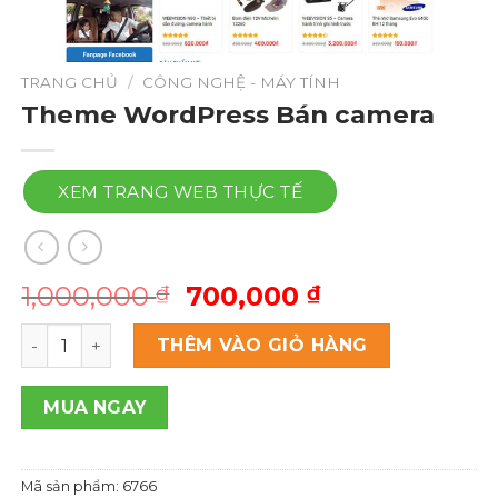
TRANG CHỦ
/
CÔNG NGHỆ - MÁY TÍNH
Theme WordPress Bán camera
XEM TRANG WEB THỰC TẾ
Giá
Giá
1,000,000
700,000
₫
₫
gốc
hiện
Theme Wordpress Bán camera số lượng
là:
tại
THÊM VÀO GIỎ HÀNG
1,000,000 ₫.
là:
700,000 ₫.
MUA NGAY
Mã sản phẩm:
6766