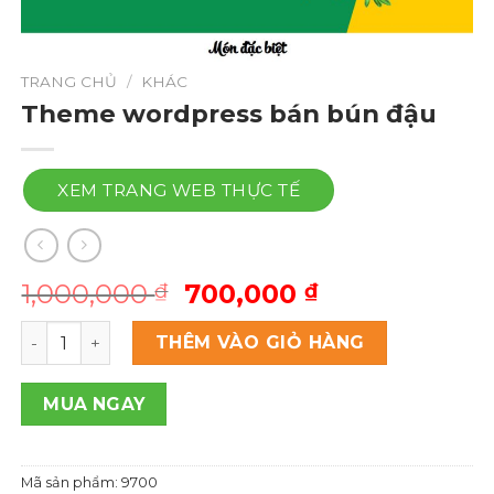
TRANG CHỦ
/
KHÁC
Theme wordpress bán bún đậu
XEM TRANG WEB THỰC TẾ
Giá
Giá
1,000,000
700,000
₫
₫
gốc
hiện
Theme wordpress bán bún đậu số lượng
là:
tại
THÊM VÀO GIỎ HÀNG
1,000,000 ₫.
là:
700,000 ₫.
MUA NGAY
Mã sản phẩm:
9700