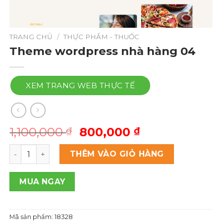
TRANG CHỦ
/
THỰC PHẨM - THUỐC
Theme wordpress nhà hàng 04
XEM TRANG WEB THỰC TẾ
Giá
Giá
1,100,000
800,000
₫
₫
gốc
hiện
Theme wordpress nhà hàng 04 số lượng
là:
tại
THÊM VÀO GIỎ HÀNG
1,100,000 ₫.
là:
800,000 ₫.
MUA NGAY
Mã sản phẩm:
18328