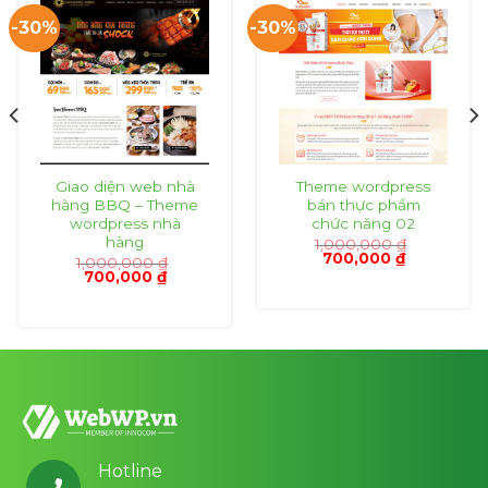
-30%
-30%
Giao diện web nhà
Theme wordpress
hàng BBQ – Theme
bán thực phẩm
wordpress nhà
chức năng 02
hàng
1,000,000
₫
Giá
Giá
700,000
₫
1,000,000
₫
gốc
hiện
Giá
Giá
700,000
₫
là:
tại
gốc
hiện
1,000,000 ₫.
là:
là:
tại
₫.
700,000 ₫.
1,000,000 ₫.
là:
700,000 ₫.
Hotline