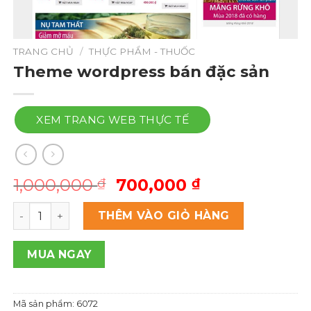
TRANG CHỦ
/
THỰC PHẨM - THUỐC
Theme wordpress bán đặc sản
XEM TRANG WEB THỰC TẾ
Giá
Giá
1,000,000
700,000
₫
₫
gốc
hiện
Theme wordpress bán đặc sản số lượng
là:
tại
THÊM VÀO GIỎ HÀNG
1,000,000 ₫.
là:
700,000 ₫.
MUA NGAY
Mã sản phẩm:
6072