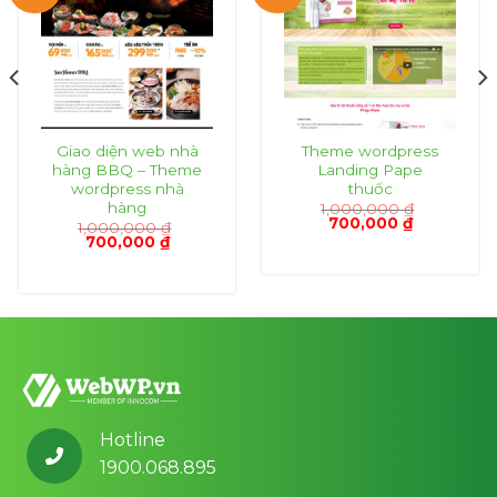
Giao diện web nhà
Theme wordpress
hàng BBQ – Theme
Landing Pape
wordpress nhà
thuốc
hàng
1,000,000
₫
Giá
Giá
700,000
₫
1,000,000
₫
gốc
hiện
Giá
Giá
700,000
₫
là:
tại
gốc
hiện
₫.
1,000,000 ₫.
là:
là:
tại
700,000 ₫.
1,000,000 ₫.
là:
700,000 ₫.
Hotline
1900.068.895