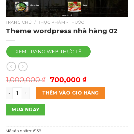
TRANG CHỦ
/
THỰC PHẨM - THUỐC
Theme wordpress nhà hàng 02
XEM TRANG WEB THỰC TẾ
Giá
Giá
1,000,000
700,000
₫
₫
gốc
hiện
Theme wordpress nhà hàng 02 số lượng
là:
tại
THÊM VÀO GIỎ HÀNG
1,000,000 ₫.
là:
700,000 ₫.
MUA NGAY
Mã sản phẩm:
6158