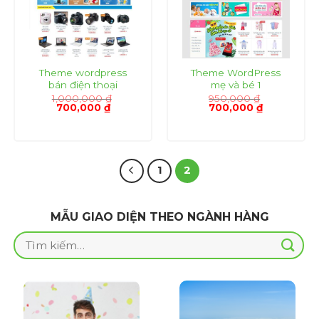
Theme wordpress
Theme WordPress
bán điện thoại
mẹ và bé 1
1,000,000
₫
950,000
₫
Giá
Giá
Giá
Giá
700,000
₫
700,000
₫
gốc
hiện
gốc
hiện
là:
tại
là:
tại
1,000,000 ₫.
là:
950,000 ₫.
là:
700,000 ₫.
700,000 ₫.
1
2
MẪU GIAO DIỆN THEO NGÀNH HÀNG
Tìm
kiếm: