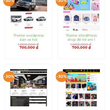
-30%
-30%
Theme wordpress
Theme WordPress
bán xe hơi
shop đồ trẻ em 1
1,000,000
₫
1,000,000
₫
Giá
Giá
Giá
Giá
700,000
₫
700,000
₫
gốc
hiện
gốc
hiện
là:
tại
là:
tại
1,000,000 ₫.
là:
1,000,000 ₫.
là:
700,000 ₫.
700,000 ₫.
-30%
-30%