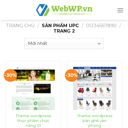
Skip
to
content
TRANG CHỦ
/
SẢN PHẨM UPC
/
01234567890
/
TRANG 2
-30%
-30%
Theme wordpress
Theme wordpress
thực phẩm chức
bán ghế văn
năng 01
phòng