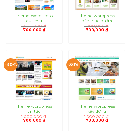
Theme WordPress
Theme wordpress
du lịch 1
bán thực phẩm
1,000,000
₫
1,000,000
₫
Giá
Giá
Giá
Giá
700,000
₫
700,000
₫
gốc
hiện
gốc
hiện
là:
tại
là:
tại
1,000,000 ₫.
là:
1,000,000 ₫.
là:
700,000 ₫.
700,000 ₫.
-30%
-30%
Theme wordpress
Theme wordpress
tin tức
xây dựng
1,000,000
₫
1,000,000
₫
Giá
Giá
Giá
Giá
700,000
₫
700,000
₫
gốc
hiện
gốc
hiện
là:
tại
là:
tại