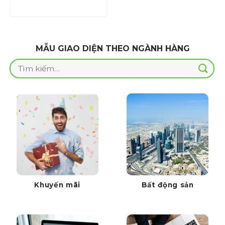
là:
tại
1,000,000 ₫.
là:
700,000 ₫.
MẪU GIAO DIỆN THEO NGÀNH HÀNG
Tìm
kiếm:
Khuyến mãi
Bất động sản