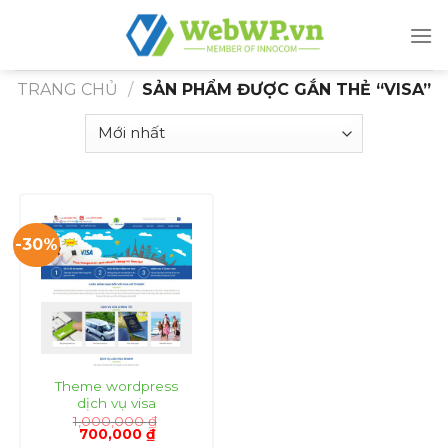
Skip
to
content
TRANG CHỦ
/
SẢN PHẨM ĐƯỢC GẮN THẺ “VISA”
-30%
Theme wordpress
dịch vụ visa
1,000,000
₫
Giá
Giá
700,000
₫
gốc
hiện