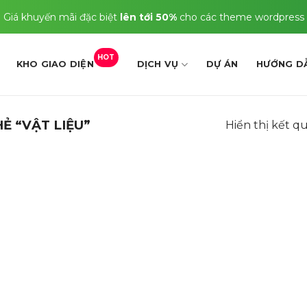
Giá khuyến mãi đặc biệt
lên tới 50%
cho các theme wordpress
HOT
KHO GIAO DIỆN
DỊCH VỤ
DỰ ÁN
HƯỚNG D
Ẻ “VẬT LIỆU”
Hiển thị kết q