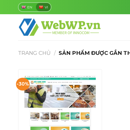
Skip
EN
VI
to
content
TRANG CHỦ
/
SẢN PHẨM ĐƯỢC GẮN TH
-30%