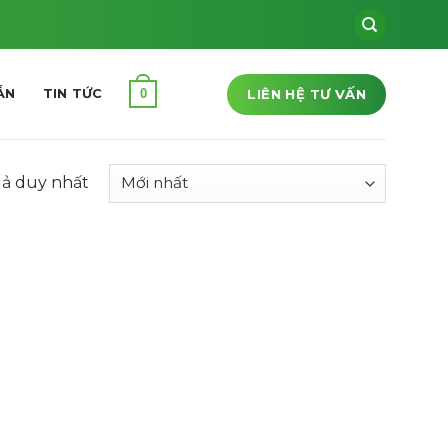
LIÊN HỆ TƯ VẤN
0
ẪN
TIN TỨC
uả duy nhất