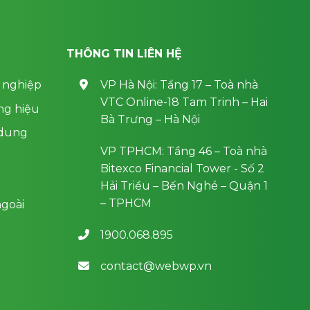
THÔNG TIN LIÊN HỆ
 nghiệp
VP Hà Nội: Tầng 17 – Toà nhà
VTC Online-18 Tam Trinh – Hai
ng hiệu
Bà Trưng – Hà Nội
 dung
VP TPHCM: Tầng 46 – Toà nhà
Bitexco Financial Tower - Số 2
Hải Triều – Bến Nghé – Quận 1
– TPHCM
goài
1900.068.895
contact@webwp.vn