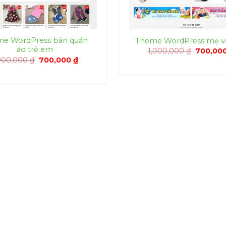
e WordPress bán quần
Theme WordPress mẹ và
áo trẻ em
Giá
1,000,000
₫
700,00
gốc
Giá
Giá
000,000
₫
700,000
₫
là:
gốc
hiện
1,000,00
là:
tại
1,000,000 ₫.
là:
700,000 ₫.