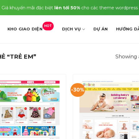
Giá khuyến mãi đặc biệt
lên tới 50%
cho các theme wordpress
HOT
KHO GIAO DIỆN
DỊCH VỤ
DỰ ÁN
HƯỚNG D
Ẻ “TRẺ EM”
Showing a
-30%