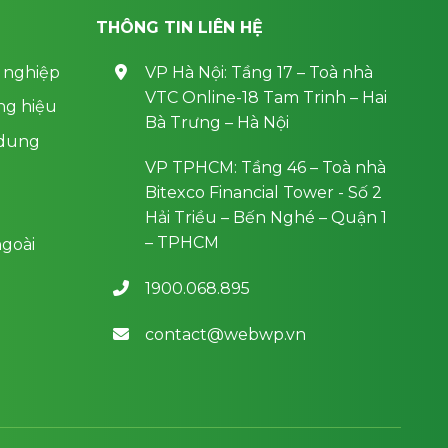
THÔNG TIN LIÊN HỆ
 nghiệp
VP Hà Nội: Tầng 17 – Toà nhà
VTC Online-18 Tam Trinh – Hai
ng hiệu
Bà Trưng – Hà Nội
 dung
VP TPHCM: Tầng 46 – Toà nhà
Bitexco Financial Tower - Số 2
Hải Triều – Bến Nghé – Quận 1
– TPHCM
goài
1900.068.895
contact@webwp.vn