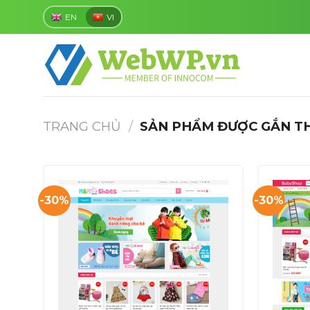
Skip
EN
VI
to
content
TRANG CHỦ
/
SẢN PHẨM ĐƯỢC GẮN TH
-30%
-30%