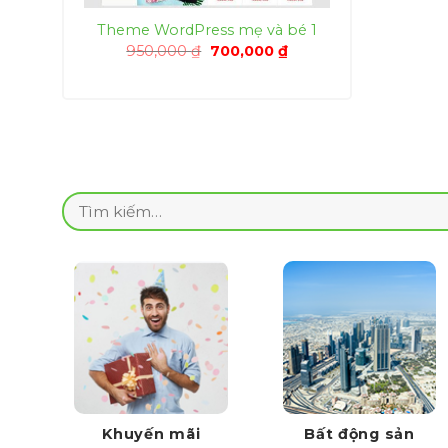
Theme WordPress mẹ và bé 1
Giá
Giá
950,000
₫
700,000
₫
gốc
hiện
là:
tại
950,000 ₫.
là:
700,000 ₫.
Tìm
kiếm:
Khuyến mãi
Bất động sản