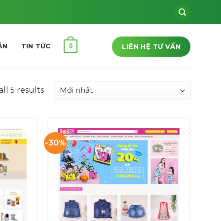
LIÊN HỆ TƯ VẤN
0
ẪN
TIN TỨC
ll 5 results
-30%