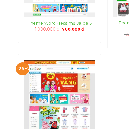
Them
Theme WordPress mẹ và bé 5
Giá
Giá
1,000,000
₫
700,000
₫
gốc
hiện
1,
là:
tại
1,000,000 ₫.
là:
700,000 ₫.
-26%