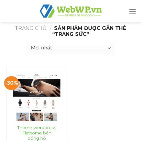
Skip
to
content
TRANG CHỦ
/
SẢN PHẨM ĐƯỢC GẮN THẺ
“TRANG SỨC”
-30%
Theme wordpress
Flatsome bán
đồng hồ