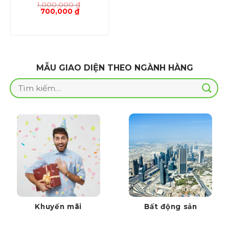
1,000,000
₫
Giá
Giá
700,000
₫
gốc
hiện
là:
tại
1,000,000 ₫.
là:
700,000 ₫.
MẪU GIAO DIỆN THEO NGÀNH HÀNG
Tìm
kiếm:
Khuyến mãi
Bất động sản