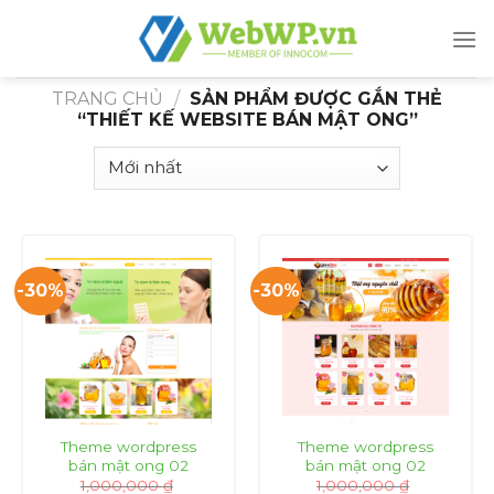
Skip
to
content
TRANG CHỦ
/
SẢN PHẨM ĐƯỢC GẮN THẺ
“THIẾT KẾ WEBSITE BÁN MẬT ONG”
-30%
-30%
Theme wordpress
Theme wordpress
bán mật ong 02
bán mật ong 02
1,000,000
₫
1,000,000
₫