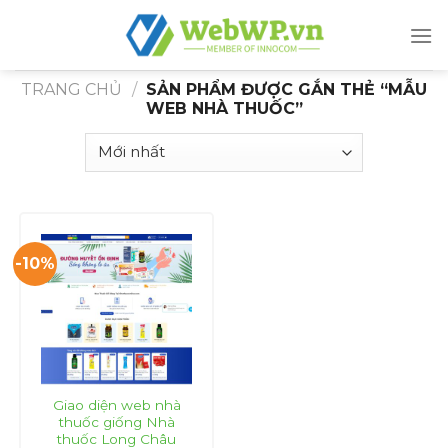
Skip
to
content
TRANG CHỦ
/
SẢN PHẨM ĐƯỢC GẮN THẺ “MẪU
WEB NHÀ THUỐC”
-10%
Giao diện web nhà
thuốc giống Nhà
thuốc Long Châu