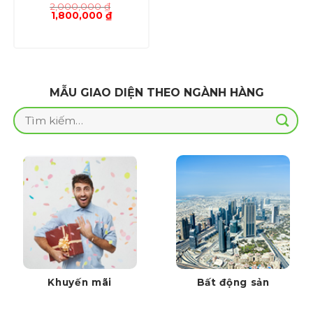
2,000,000
₫
Giá
Giá
1,800,000
₫
gốc
hiện
là:
tại
2,000,000 ₫.
là:
1,800,000 ₫.
MẪU GIAO DIỆN THEO NGÀNH HÀNG
Tìm
kiếm:
Khuyến mãi
Bất động sản