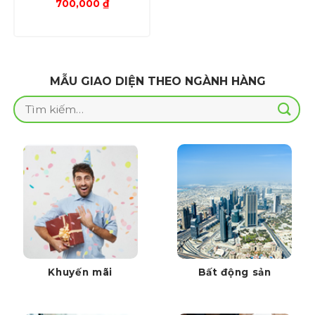
Giá
Giá
700,000
₫
gốc
hiện
là:
tại
1,000,000 ₫.
là:
700,000 ₫.
MẪU GIAO DIỆN THEO NGÀNH HÀNG
Tìm
kiếm:
Khuyến mãi
Bất động sản