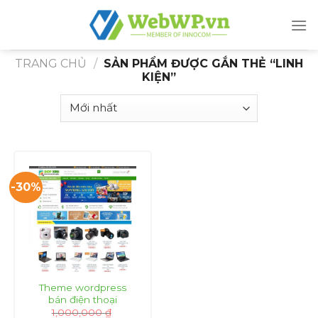
Skip
to
content
TRANG CHỦ
/
SẢN PHẨM ĐƯỢC GẮN THẺ “LINH
KIỆN”
-30%
Theme wordpress
bán điện thoại
1,000,000
₫