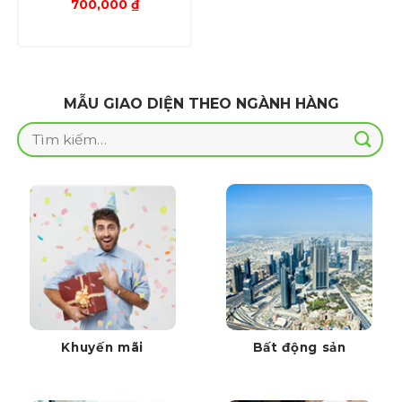
Giá
Giá
700,000
₫
gốc
hiện
là:
tại
1,000,000 ₫.
là:
700,000 ₫.
MẪU GIAO DIỆN THEO NGÀNH HÀNG
Tìm
kiếm:
Khuyến mãi
Bất động sản