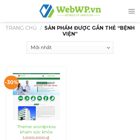
Skip
to
content
TRANG CHỦ
/
SẢN PHẨM ĐƯỢC GẮN THẺ “BỆNH
VIỆN”
-30%
Theme wordpress
khám sức khỏe
1,000,000
₫