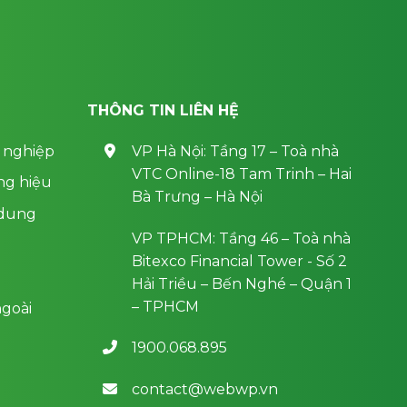
THÔNG TIN LIÊN HỆ
 nghiệp
VP Hà Nội: Tầng 17 – Toà nhà
VTC Online-18 Tam Trinh – Hai
ng hiệu
Bà Trưng – Hà Nội
 dung
VP TPHCM: Tầng 46 – Toà nhà
Bitexco Financial Tower - Số 2
Hải Triều – Bến Nghé – Quận 1
– TPHCM
goài
1900.068.895
contact@webwp.vn