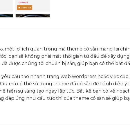
, một lợi ích quan trọng mà theme có sẵn mang lại chín
ớc, bạn sẽ không phải mất thời gian từ đầu để xây dựng
n đã được chúng tôi chuẩn bị sẵn, giúp bạn có thể bắt đầ
án yêu cầu tạo nhanh trang web wordpress hoặc việc cập
 đầu mà có thể sử dụng theme đã có sẵn để trình diễn ý 
 thể hiện sự sáng tạo ngay lập tức. Bất kể bạn có kế hoạ
ăng đáp ứng nhu cầu tức thì của theme có sẵn sẽ giúp b